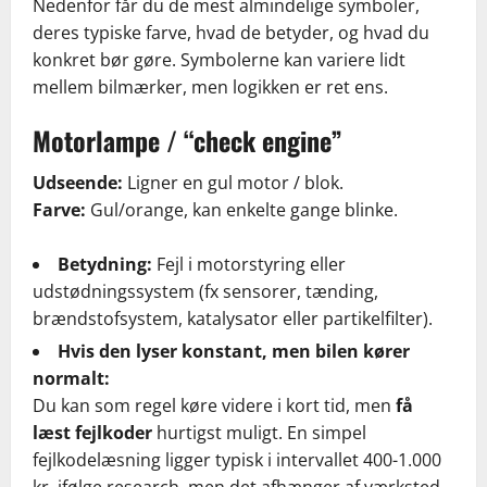
Nedenfor får du de mest almindelige symboler,
deres typiske farve, hvad de betyder, og hvad du
konkret bør gøre. Symbolerne kan variere lidt
mellem bilmærker, men logikken er ret ens.
Motorlampe / “check engine”
Udseende:
Ligner en gul motor / blok.
Farve:
Gul/orange, kan enkelte gange blinke.
Betydning:
Fejl i motorstyring eller
udstødningssystem (fx sensorer, tænding,
brændstofsystem, katalysator eller partikelfilter).
Hvis den lyser konstant, men bilen kører
normalt:
Du kan som regel køre videre i kort tid, men
få
læst fejlkoder
hurtigst muligt. En simpel
fejlkodelæsning ligger typisk i intervallet 400-1.000
kr. ifølge research, men det afhænger af værksted