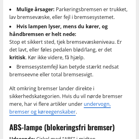
Mulige årsager:
Parkeringsbremsen er trukket,
lav bremsevæske, eller fejl i bremsesystemet.
Hvis lampen lyser, mens du kører, og
håndbremsen er helt nede:
Stop et sikkert sted, tjek bremsevæskeniveau. Er
det lavt, eller føles pedalen blød/lang, er det
kritisk
. Kør ikke videre, få hjælp.
Bremsesystemfejl kan betyde stærkt nedsat
bremseevne eller total bremsesvigt.
Alt omkring bremser lander direkte i
sikkerhedskategorien. Hvis du vil nørde bremser
mere, har vi flere artikler under
undervogn,
bremser og køreegenskaber
.
ABS-lampe (blokeringsfri bremser)
Udseende:
Cirkel med “ABS” i midten.