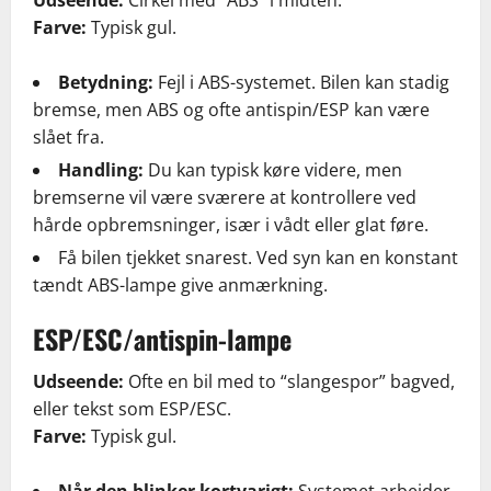
Farve:
Typisk gul.
Betydning:
Fejl i ABS-systemet. Bilen kan stadig
bremse, men ABS og ofte antispin/ESP kan være
slået fra.
Handling:
Du kan typisk køre videre, men
bremserne vil være sværere at kontrollere ved
hårde opbremsninger, især i vådt eller glat føre.
Få bilen tjekket snarest. Ved syn kan en konstant
tændt ABS-lampe give anmærkning.
ESP/ESC/antispin-lampe
Udseende:
Ofte en bil med to “slangespor” bagved,
eller tekst som ESP/ESC.
Farve:
Typisk gul.
Når den blinker kortvarigt:
Systemet arbejder