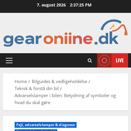
Skip
7. august 2026
2:37:26 PM
to
content
LIVE
Primary
Menu
Home
Bilguides & vedligeholdelse
Teknik & forstå din bil
Advarselslamper i bilen: Betydning af symboler og
hvad du skal gøre
Fejl, advarselslamper & diagnose