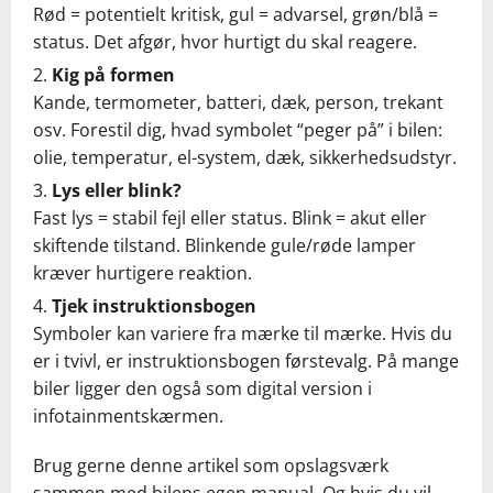
Rød = potentielt kritisk, gul = advarsel, grøn/blå =
status. Det afgør, hvor hurtigt du skal reagere.
Kig på formen
Kande, termometer, batteri, dæk, person, trekant
osv. Forestil dig, hvad symbolet “peger på” i bilen:
olie, temperatur, el-system, dæk, sikkerhedsudstyr.
Lys eller blink?
Fast lys = stabil fejl eller status. Blink = akut eller
skiftende tilstand. Blinkende gule/røde lamper
kræver hurtigere reaktion.
Tjek instruktionsbogen
Symboler kan variere fra mærke til mærke. Hvis du
er i tvivl, er instruktionsbogen førstevalg. På mange
biler ligger den også som digital version i
infotainmentskærmen.
Brug gerne denne artikel som opslagsværk
sammen med bilens egen manual. Og hvis du vil