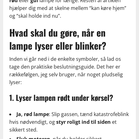
rød
eller
gul
lampe for længe. Resten af artiklen
hjælper dig med at skelne mellem “kan køre hjem”
og “skal holde ind nu”.
Hvad skal du gøre, når en
lampe lyser eller blinker?
Inden vi går ned i de enkelte symboler, så lad os
tage den praktiske beslutningsguide. Det her er
rækkefølgen, jeg selv bruger, når noget pludselig
lyser:
1. Lyser lampen rødt under kørsel?
Ja, rød lampe
: Slip gassen, tænd katastrofeblink
hvis nødvendigt, og
styr roligt ind til siden
et
sikkert sted.
Sluk motoren
, når du holder sikkert.