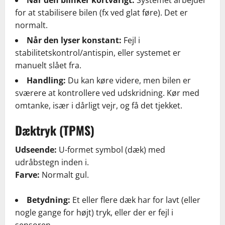
for at stabilisere bilen (fx ved glat føre). Det er
normalt.
Når den lyser konstant:
Fejl i
stabilitetskontrol/antispin, eller systemet er
manuelt slået fra.
Handling:
Du kan køre videre, men bilen er
sværere at kontrollere ved udskridning. Kør med
omtanke, især i dårligt vejr, og få det tjekket.
Dæktryk (TPMS)
Udseende:
U-formet symbol (dæk) med
udråbstegn inden i.
Farve:
Normalt gul.
Betydning:
Et eller flere dæk har for lavt (eller
nogle gange for højt) tryk, eller der er fejl i
sensoren.