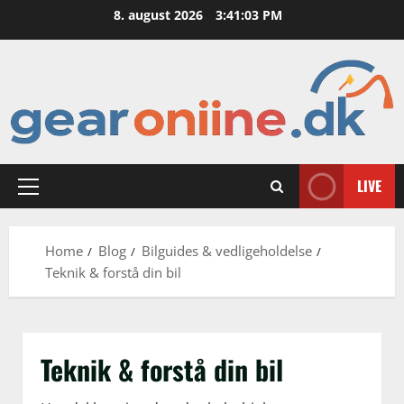
Skip
8. august 2026
3:41:04 PM
to
content
LIVE
Primary
Menu
Home
Blog
Bilguides & vedligeholdelse
Teknik & forstå din bil
Teknik & forstå din bil