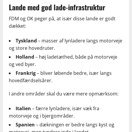
Lande med god lade-infrastruktur
FDM og OK peger på, at især disse lande er godt
dækket:
Tyskland
– masser af lynladere langs motorveje
og store hovedruter.
Holland
– høj ladetæthed, både på motorveje
og ved byer.
Frankrig
– bliver løbende bedre, især langs
hovedfærdselsårer.
I andre områder skal du være mere opmærksom:
Italien
– færre lynladere, især væk fra
motorveje og i bjergområder.
Spanien
– dækningen er bedre langs kyst og
motorvej, men tyndere inde i landet.