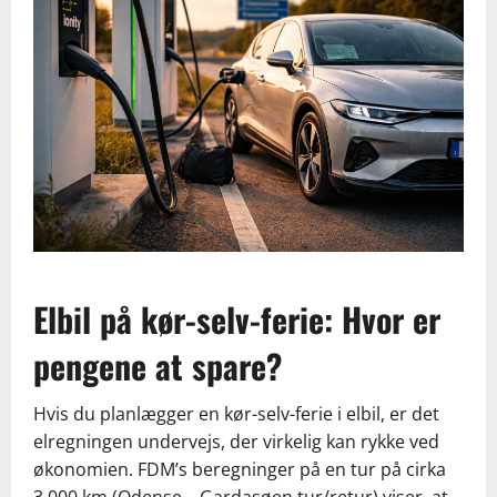
Elbil på kør-selv-ferie: Hvor er
pengene at spare?
Hvis du planlægger en kør-selv-ferie i elbil, er det
elregningen undervejs, der virkelig kan rykke ved
økonomien. FDM’s beregninger på en tur på cirka
3.000 km (Odense – Gardasøen tur/retur) viser, at