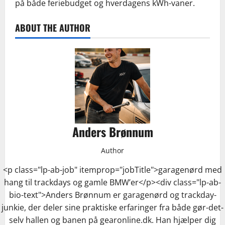
på både feriebudget og hverdagens kWh-vaner.
ABOUT THE AUTHOR
Anders Brønnum
Author
<p class="lp-ab-job" itemprop="jobTitle">garagenørd med
hang til trackdays og gamle BMW’er</p><div class="lp-ab-
bio-text">Anders Brønnum er garagenørd og trackday-
junkie, der deler sine praktiske erfaringer fra både gør-det-
selv hallen og banen på gearonline.dk. Han hjælper dig