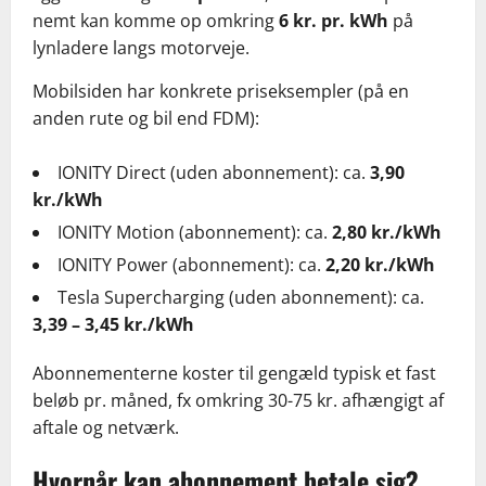
nemt kan komme op omkring
6 kr. pr. kWh
på
lynladere langs motorveje.
Mobilsiden har konkrete priseksempler (på en
anden rute og bil end FDM):
IONITY Direct (uden abonnement): ca.
3,90
kr./kWh
IONITY Motion (abonnement): ca.
2,80 kr./kWh
IONITY Power (abonnement): ca.
2,20 kr./kWh
Tesla Supercharging (uden abonnement): ca.
3,39 – 3,45 kr./kWh
Abonnementerne koster til gengæld typisk et fast
beløb pr. måned, fx omkring 30-75 kr. afhængigt af
aftale og netværk.
Hvornår kan abonnement betale sig?