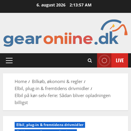
Skip
6. august 2026
2:13:59 AM
to
content
LIVE
Primary
Menu
Home
Bilkøb, økonomi & regler
Elbil, plug-in & fremtidens drivmidler
Elbil på kør-selv-ferie: Sådan bliver opladningen
billigst
Elbil, plug-in & fremtidens drivmidler