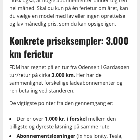
Husk også, at nogle abonnementer binder dig i en
hel måned. Skal du kun på én ferietur om året, kan
du vælge en model med lav eller ingen oprettelse
og lav månedlig pris, som du kan opsige igen.
Konkrete priseksempler: 3.000
km ferietur
FDM har regnet på en tur fra Odense til Gardasøen
tur/retur på cirka
3.000 km
. Her har de
sammenlignet forskellige ladeabonnementer og
ren betaling ved standeren.
De vigtigste pointer fra den gennemgang er:
Der er over
1.000 kr. i forskel
mellem den
billigste og dyreste løsning på samme rute.
Abonnementsløsninger
(fx hos Ionity, Tesla,