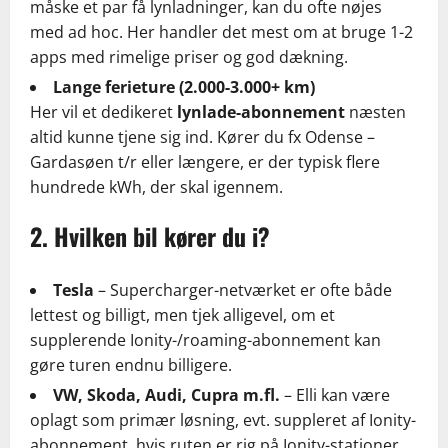
måske et par få lynladninger, kan du ofte nøjes
med ad hoc. Her handler det mest om at bruge 1-2
apps med rimelige priser og god dækning.
Lange ferieture (2.000-3.000+ km)
Her vil et dedikeret
lynlade-abonnement
næsten
altid kunne tjene sig ind. Kører du fx Odense –
Gardasøen t/r eller længere, er der typisk flere
hundrede kWh, der skal igennem.
2. Hvilken bil kører du i?
Tesla
– Supercharger-netværket er ofte både
lettest og billigt, men tjek alligevel, om et
supplerende Ionity-/roaming-abonnement kan
gøre turen endnu billigere.
VW, Skoda, Audi, Cupra m.fl.
– Elli kan være
oplagt som primær løsning, evt. suppleret af Ionity-
abonnement, hvis ruten er rig på Ionity-stationer.