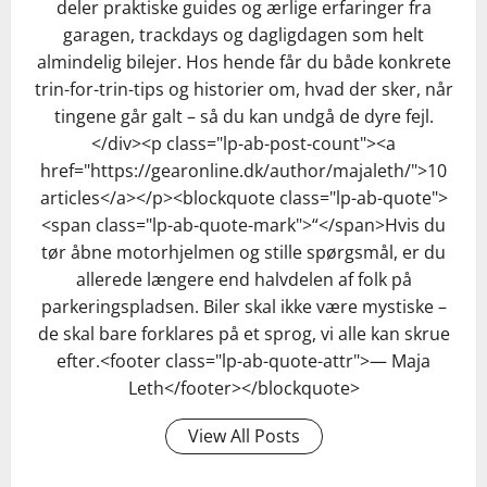
deler praktiske guides og ærlige erfaringer fra
garagen, trackdays og dagligdagen som helt
almindelig bilejer. Hos hende får du både konkrete
trin-for-trin-tips og historier om, hvad der sker, når
tingene går galt – så du kan undgå de dyre fejl.
</div><p class="lp-ab-post-count"><a
href="https://gearonline.dk/author/majaleth/">10
articles</a></p><blockquote class="lp-ab-quote">
<span class="lp-ab-quote-mark">“</span>Hvis du
tør åbne motorhjelmen og stille spørgsmål, er du
allerede længere end halvdelen af folk på
parkeringspladsen. Biler skal ikke være mystiske –
de skal bare forklares på et sprog, vi alle kan skrue
efter.<footer class="lp-ab-quote-attr">— Maja
Leth</footer></blockquote>
View All Posts