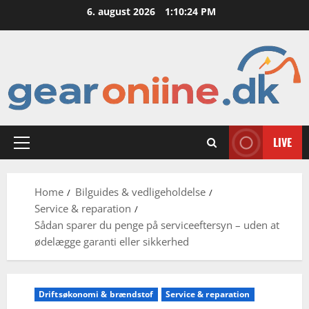
Skip
6. august 2026
1:10:25 PM
to
content
LIVE
Primary
Menu
Home
Bilguides & vedligeholdelse
Service & reparation
Sådan sparer du penge på serviceeftersyn – uden at
ødelægge garanti eller sikkerhed
Driftsøkonomi & brændstof
Service & reparation