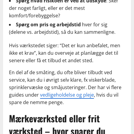
Spørg hvad risikoen er ved at udskyde
: Sker
der noget farligt, eller er det mest
komfort/forebyggelse?
Spørg om pris og arbejdstid
hver for sig
(delene vs. arbejdstid), så du kan sammenligne.
Hvis værkstedet siger: “Det er kun anbefalet, men
ikke et krav”, kan du overveje at planlægge det til
senere eller få et tilbud et andet sted.
En del af de småting, du ofte bliver tilbudt ved
service, kan du i øvrigt selv klare, fx viskerblade,
sprinklervæske og småjusteringer. Der har vi flere
guides under
vedligeholdelse og pleje
, hvis du vil
spare de nemme penge.
Mærkeværksted eller frit
værksted – hvor sparer du