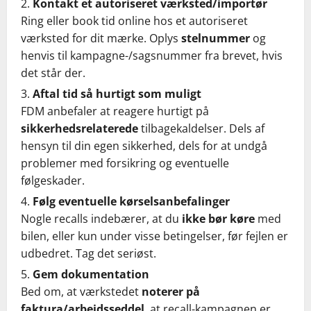
Kontakt et autoriseret værksted/importør
Ring eller book tid online hos et autoriseret
værksted for dit mærke. Oplys
stelnummer
og
henvis til kampagne-/sagsnummer fra brevet, hvis
det står der.
Aftal tid så hurtigt som muligt
FDM anbefaler at reagere hurtigt på
sikkerhedsrelaterede
tilbagekaldelser. Dels af
hensyn til din egen sikkerhed, dels for at undgå
problemer med forsikring og eventuelle
følgeskader.
Følg eventuelle kørselsanbefalinger
Nogle recalls indebærer, at du
ikke bør køre
med
bilen, eller kun under visse betingelser, før fejlen er
udbedret. Tag det seriøst.
Gem dokumentation
Bed om, at værkstedet
noterer på
faktura/arbejdsseddel
, at recall-kampagnen er