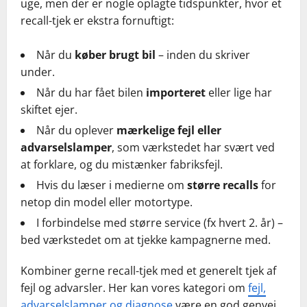
uge, men der er nogle oplagte tidspunkter, hvor et
recall-tjek er ekstra fornuftigt:
Når du
køber brugt bil
– inden du skriver
under.
Når du har fået bilen
importeret
eller lige har
skiftet ejer.
Når du oplever
mærkelige fejl eller
advarselslamper
, som værkstedet har svært ved
at forklare, og du mistænker fabriksfejl.
Hvis du læser i medierne om
større recalls
for
netop din model eller motortype.
I forbindelse med større service (fx hvert 2. år) –
bed værkstedet om at tjekke kampagnerne med.
Kombiner gerne recall-tjek med et generelt tjek af
fejl og advarsler. Her kan vores kategori om
fejl,
advarselslamper og diagnose
være en god genvej.