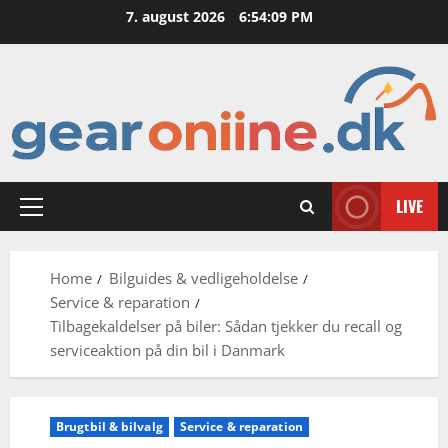
Skip
7. august 2026
6:54:10 PM
to
content
LIVE
Primary
Menu
Home
Bilguides & vedligeholdelse
Service & reparation
Tilbagekaldelser på biler: Sådan tjekker du recall og
serviceaktion på din bil i Danmark
Brugtbil & bilvalg
Service & reparation